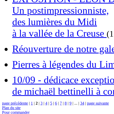
Un postimpressionniste,
des lumières du Midi
à la vallée de la Creuse
(
Réouverture de notre gal
Pierres à légendes du L
10/09 - dédicace excepti
de michaël bettinelli à c
page précédente
|
1
|
2
|
3
|
4
|
5
|
6
|
7
|
8
|
9
|
...
|
34
|
page suivante
Plan du site
Pour commander