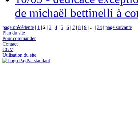
de michaël bettinelli à c
page précédente
|
1
|
2
|
3
|
4
|
5
|
6
|
7
|
8
|
9
|
...
|
34
|
page suivante
Plan du site
Pour commander
Contact
CGV
Utilisation du site