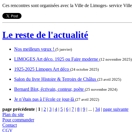
Ces rencontres sont organisées avec la Ville de Limoges- service Ville
Le reste de l'actualité
Nos meilleurs vœux !
(5 janvier)
LIMOGES Art déco. 1925 ou Faire moderne
(12 novembre 2025)
1925-2025 Limoges Art déco
(24 octobre 2025)
Salon du livre Histoire & Terroirs de Châlus
(23 avril 2025)
Bernard Blot, écrivain, conteur, poète
(25 novembre 2024)
Je n’étais pas à l’école ce jour-là
(27 avril 2022)
page précédente
|
1
|
2
|
3
|
4
|
5
|
6
|
7
|
8
|
9
|
...
|
34
|
page suivante
Plan du site
Pour commander
Contact
CGV