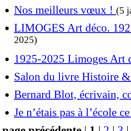
Nos meilleurs vœux !
(5 j
LIMOGES Art déco. 192
2025)
1925-2025 Limoges Art
Salon du livre Histoire 
Bernard Blot, écrivain, c
Je n’étais pas à l’école c
page précédente
|
1
|
2
|
3