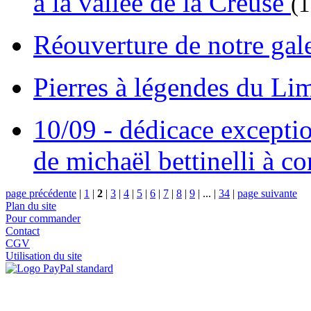
à la vallée de la Creuse
(
Réouverture de notre gal
Pierres à légendes du L
10/09 - dédicace excepti
de michaël bettinelli à c
page précédente
|
1
|
2
|
3
|
4
|
5
|
6
|
7
|
8
|
9
|
...
|
34
|
page suivante
Plan du site
Pour commander
Contact
CGV
Utilisation du site