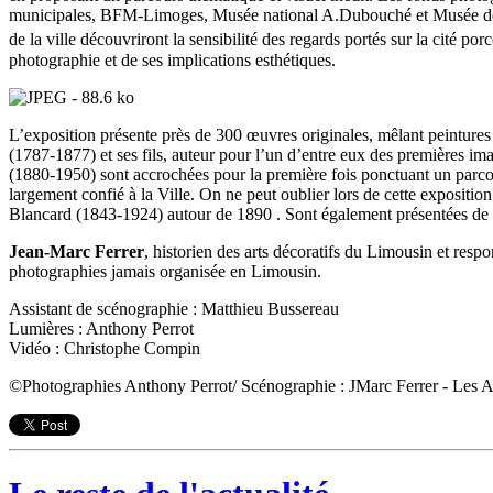
municipales, BFM-Limoges, Musée national A.Dubouché et Musée des Beau
de la ville découvriront la sensibilité des regards portés sur la cité po
photographie et de ses implications esthétiques.
L’exposition présente près de 300 œuvres originales, mêlant peintures 
(1787-1877) et ses fils, auteur pour l’un d’entre eux des premières i
(1880-1950) sont accrochées pour la première fois ponctuant un parcou
largement confié à la Ville. On ne peut oublier lors de cette exposi
Blancard (1843-1924) autour de 1890 . Sont également présentées de
Jean-Marc Ferrer
, historien des arts décoratifs du Limousin et res
photographies jamais organisée en Limousin.
Assistant de scénographie : Matthieu Bussereau
Lumières : Anthony Perrot
Vidéo : Christophe Compin
©Photographies Anthony Perrot/ Scénographie : JMarc Ferrer - Les A