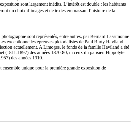
osition sont largement inédits. L’intérêt est double : les habitants
eront un choix d’images et de textes embrassant l’histoire de la
la photographie sont représentés, entre autres, par Bernard Lassimonne
Les exceptionnelles épreuves pictorialistes de Paul Burty Haviland
ection actuellement. A Limoges, le fonds de la famille Haviland a été
guet (1811-1897) des années 1870-80, ni ceux du parisien Hippolyte
-1957) des années 1910.
cet ensemble unique pour la première grande exposition de