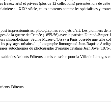
x-arts) et privées (plus de 12 collections) présentés lors de cette exp
e
rcelainière au XIX
siècle, et les amateurs comme les spécialistes y trouv
post-impressionnistes, photographies et objets d’art. Les pionniers de 
mages de la guerre de Crimée (1855-56) avec le parisien Durand-Brager. 
rs chronologique. Seul le Musée d’Orsay à Paris possède une telle coll
tion les paysages urbains du photographe limougeaud Jean-Baptiste Audi
 rares autochromes du photographe d’origine catalane Jean Jové (1876
ponsable des Ardents Editeurs, a mis en scène pour la Ville de Limoges 
rdents Editeurs.