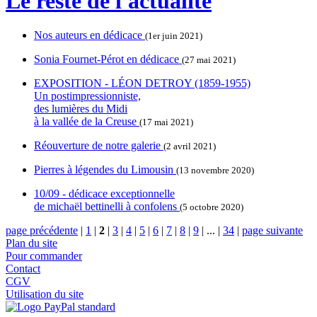
Le reste de l'actualité
Nos auteurs en dédicace
(1er juin 2021)
Sonia Fournet-Pérot en dédicace
(27 mai 2021)
EXPOSITION - LÉON DETROY (1859-1955)
Un postimpressionniste,
des lumières du Midi
à la vallée de la Creuse
(17 mai 2021)
Réouverture de notre galerie
(2 avril 2021)
Pierres à légendes du Limousin
(13 novembre 2020)
10/09 - dédicace exceptionnelle
de michaël bettinelli à confolens
(5 octobre 2020)
page précédente
|
1
|
2
|
3
|
4
|
5
|
6
|
7
|
8
|
9
|
...
|
34
|
page suivante
Plan du site
Pour commander
Contact
CGV
Utilisation du site