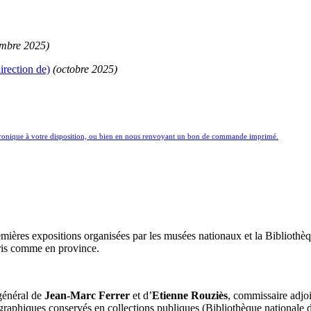
mbre 2025)
irection de)
(octobre 2025)
ctronique à votre disposition, ou bien en nous renvoyant un bon de commande imprimé.
remières expositions organisées par les musées nationaux et la Bibliothè
Paris comme en province.
 général de
Jean-Marc Ferrer
et d’
Etienne Rouziès
, commissaire adjoin
ographiques conservés en collections publiques (Bibliothèque nationale