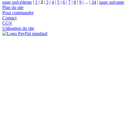
page précédente
|
1
|
2
|
3
|
4
|
5
|
6
|
7
|
8
|
9
|
...
|
34
|
page suivante
Plan du site
Pour commander
Contact
CGV
Utilisation du site