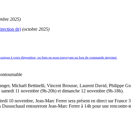
mbre 2025)
irection de)
(octobre 2025)
ctronique à votre disposition, ou bien en nous renvoyant un bon de commande imprimé.
contournable
anger, Michaël Bettinelli, Vincent Brousse, Laurent David, Philippe G
h), samedi 11 novembre (9h-20h) et dimanche 12 novembre (9h-18h).
ndredi 10 novembre, Jean-Marc Ferrer sera présent en direct sur Franc
e Chris Dussuchaud entoureront Jean-Marc Ferrer à 14h pour une rencontr