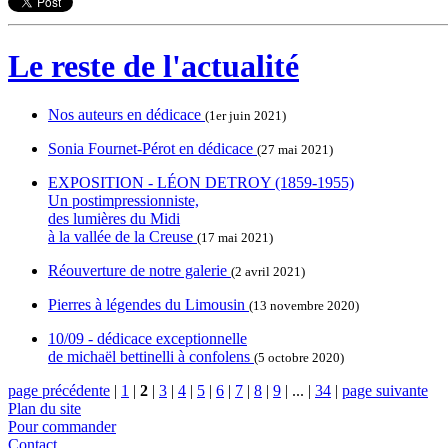
Le reste de l'actualité
Nos auteurs en dédicace
(1er juin 2021)
Sonia Fournet-Pérot en dédicace
(27 mai 2021)
EXPOSITION - LÉON DETROY (1859-1955)
Un postimpressionniste,
des lumières du Midi
à la vallée de la Creuse
(17 mai 2021)
Réouverture de notre galerie
(2 avril 2021)
Pierres à légendes du Limousin
(13 novembre 2020)
10/09 - dédicace exceptionnelle
de michaël bettinelli à confolens
(5 octobre 2020)
page précédente
|
1
|
2
|
3
|
4
|
5
|
6
|
7
|
8
|
9
|
...
|
34
|
page suivante
Plan du site
Pour commander
Contact